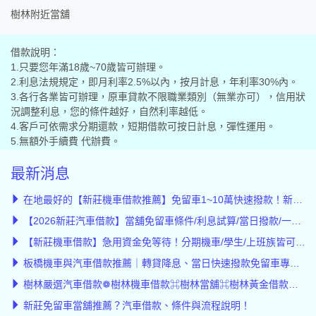
樹林附近當舖
借款說明：
1.只要您年滿18歲~70歲皆可辦理。
2.利息法規規定，即月利率2.5%以內，按月計息，年利率30%內。
3.各行各業皆可辦理，原車貸款不限職業類別（無業亦可），信用狀
況調整利息，您的條件越好，自然利率越低。
4.客戶可依需求分期還款，短期借款可按日計息，彈性運用。
5.無額外手續費 代辦費。
最新消息
在地最好的【新莊機車借款推薦】免留車1~10萬快速撥款！新莊當舖首選宏達當舖
【2026新莊汽車借款】當舖免留車條件/利息試算/當日撥款/一次看懂
【新莊機車借款】急用資金免等待！分期機車/學生/上班族皆可辦，利息公開透明/媲美公營當舖
板橋機車與汽車借款推薦｜轉貸降息、當日快速撥款免留車專案｜宏達當舖
樹林嚴選汽車借款❁樹林機車借款⌘樹林當舖⌘樹林黃金借款低息⌘樹林轉貸降息
新莊免留車當舖推薦？汽車借款、條件與流程說明！