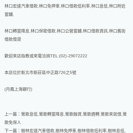
林口宏達汽車借款,林口免押車,林口借款低利率,林口息低,林口附近
當舖,
林口轉當降息,林口保密借款,林口公營當舖,林口借款資訊,林口舊街
借款借貸
歡迎來店指教或來電洽詢TEL:(02)-29072222
本店位於新北市新莊區中正路726之5號
(丹鳳上海銀行)
上一篇：
鶯歌息低,鶯歌轉當降息,鶯歌融資,鶯歌週轉,鶯歌來就借,鶯
歌免保人
下一篇：
樹林宏達汽車借款,樹林免押車,樹林借款低利率,樹林息低,