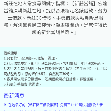
新莊在地人常搜尋關鍵字指標：【
新莊當舖
】
宏達
當舖深耕新莊在地，提供合法新莊名錶借款、勞力
士借款、新莊3C借款、手機借款與轉貸降息服
務，解決無數民眾突發小額周轉問題，是您值得信
賴的新北當舖首選。」
借款說明：
1.只要您年滿18歲~70歲皆可辦理。
2.利息法規規定，即月利率2.5%以內，按月計息，年利率30%內。
3.各行各業皆可辦理，原車貸款不限職業類別（無業亦可），信用狀
況調整利息，您的條件越好，自然利率越低。
4.客戶可依需求分期還款，短期借款可按日計息，彈性運用。
5.無額外手續費 代辦費。
最新消息
在地最好的【新莊機車借款推薦】免留車1~10萬快速撥款！新莊當舖首選宏達當舖