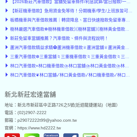
【2026新莊汽車借款】當舖免留車條件/利息試算/當日撥款/一次看懂
【新莊機車借款】急用資金免等待！分期機車/學生/上班族皆可辦，利息公開透明/媲美公營當舖
板橋機車與汽車借款推薦｜轉貸降息、當日快速撥款免留車專案｜宏達當舖
樹林嚴選汽車借款❁樹林機車借款⌘樹林當舖⌘樹林黃金借款低息⌘樹林轉貸降息
新莊免留車當舖推薦？汽車借款、條件與流程說明！
蘆洲汽車借款精益求精✿蘆洲機車借款♕蘆洲當舖♕蘆洲黃金借款♕蘆洲轉貸降息
三重汽車借款❆三重當舖♮三重機車借款♮三重黃金借款♮三重轉貸♮轉貸降息
林口汽車借款⌖林口機車借款⛈︎林口當舖⛈︎林口黃金借款⛈︎林口轉貸降息⛈︎轉貸
林口汽車借款❦林口當舖✓林口黃金借款✓林口機車借款✓林口轉貸✓轉貸降息
新北新莊宏達當舖
地址：新北市新莊區中正路726之5號(近迴龍捷運站)（
地圖
）
電話：(02)2907-2222
郵箱：p29072222t99@yahoo.com.tw
官網：
https://www.hd2222.tw