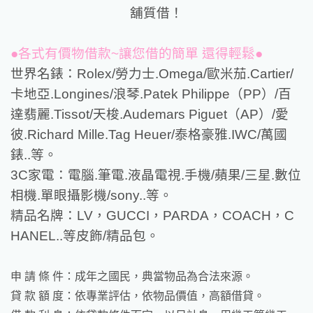
舖質借！
●各式有價物借款~讓您借的簡單 還得輕鬆●
世界名錶：Rolex/勞力士.Omega/歐米茄.Cartier/
卡地亞.Longines/浪琴.Patek Philippe（PP）/百
達翡麗.Tissot/天梭.Audemars
Piguet（AP）/愛
彼.Richard Mille.Tag Heuer/泰格豪雅.IWC/萬國
錶..等。
3C家電：電腦.筆電.液晶電視.手機/蘋果/三星.數位
相機.單眼攝影機/sony..等。
精品名牌：LV，GUCCI，PARDA，COACH，C
HANEL..等皮飾/精品包。
申 請 條 件：成年之國民，典當物品為合法來源。
貸 款 額 度：依專業評估，依物品價值，高額借貸。