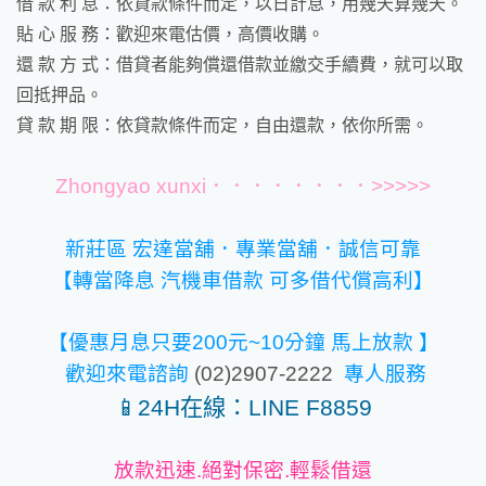
借 款 利 息：依貸款條件而定，以日計息，用幾天算幾天。
貼 心 服 務：歡迎來電估價，高價收購。
還 款 方 式：借貸者能夠償還借款並繳交手續費，就可以取
回抵押品。
貸 款 期 限：依貸款條件而定，自由還款，依你所需。
Zhongyao xunxi．．．．．．．．>>>>>
新莊區 宏達當舖．專業當舖．誠信可靠
【轉當降息 汽機車借款 可多借
代償高利
】
【優惠月息只要200元~10分鐘 馬上放款 】
歡迎來電諮詢
(02)2907-2222
專人服務
📱
24H在線：
LINE
F8859
放款迅速.絕對保密.輕鬆借還