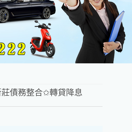
新莊債務整合✩轉貸降息