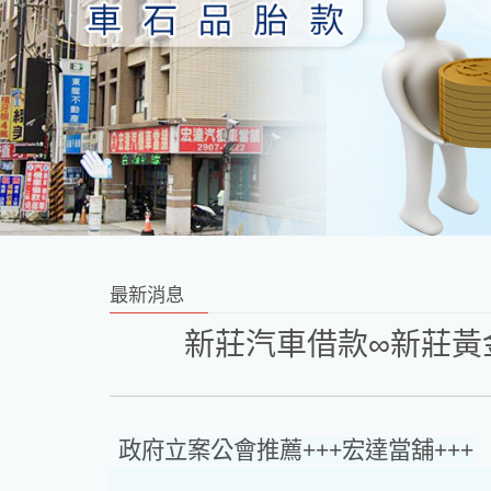
最新消息
新莊汽車借款∞新莊黃
政府立案公會推薦+++宏達當舖+++