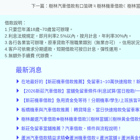
下一篇：
樹林汽車借款有口皆碑♮樹林機車借款☾樹林
借款說明：
1.只要您年滿18歲~70歲皆可辦理。
2.利息法規規定，即月利率2.5%以內，按月計息，年利率30%內。
3.各行各業皆可辦理，原車貸款不限職業類別（無業亦可），信用狀
4.客戶可依需求分期還款，短期借款可按日計息，彈性運用。
5.無額外手續費 代辦費。
最新消息
在地最好的【新莊機車借款推薦】免留車1~10萬快速撥款！
【2026新莊汽車借款】當舖免留車條件/利息試算/當日撥款/
【新莊機車借款】急用資金免等待！分期機車/學生/上班族皆
板橋機車與汽車借款推薦｜轉貸降息、當日快速撥款免留車專
樹林嚴選汽車借款❁樹林機車借款⌘樹林當舖⌘樹林黃金借款
新莊免留車當舖推薦？汽車借款、條件與流程說明！
蘆洲汽車借款精益求精✿蘆洲機車借款♕蘆洲當舖♕蘆洲黃金