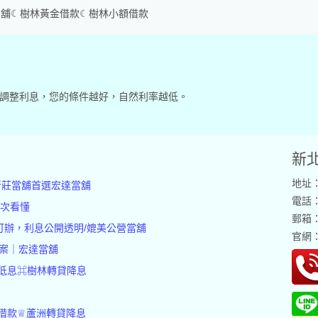
當舖☾樹林黃金借款☾樹林小額借款
況調整利息，您的條件越好，自然利率越低。
新
地址：
新莊當舖首選宏達當舖
電話：(
一次看懂
郵箱：p
可辦，利息公開透明/媲美公營當舖
官網
案｜宏達當舖
低息⌘樹林轉貸降息
借款♕蘆洲轉貸降息