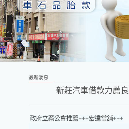
最新消息
新莊汽車借款力薦良
政府立案公會推薦+++宏達當舖+++