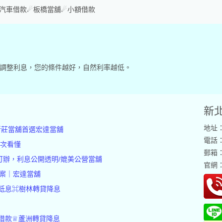
汽車借款☄板橋當舖☄小額借款
況調整利息，您的條件越好，自然利率越低。
新
地址：
新莊當舖首選宏達當舖
電話：(
一次看懂
郵箱：p
可辦，利息公開透明/媲美公營當舖
官網
案｜宏達當舖
低息⌘樹林轉貸降息
借款♕蘆洲轉貸降息