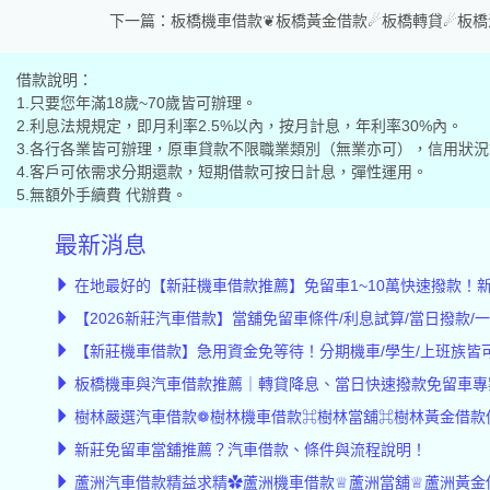
下一篇：
板橋機車借款❦板橋黃金借款☄板橋轉貸☄板橋
借款說明：
1.只要您年滿18歲~70歲皆可辦理。
2.利息法規規定，即月利率2.5%以內，按月計息，年利率30%內。
3.各行各業皆可辦理，原車貸款不限職業類別（無業亦可），信用狀
4.客戶可依需求分期還款，短期借款可按日計息，彈性運用。
5.無額外手續費 代辦費。
最新消息
在地最好的【新莊機車借款推薦】免留車1~10萬快速撥款！
【2026新莊汽車借款】當舖免留車條件/利息試算/當日撥款/
【新莊機車借款】急用資金免等待！分期機車/學生/上班族皆
板橋機車與汽車借款推薦｜轉貸降息、當日快速撥款免留車專
樹林嚴選汽車借款❁樹林機車借款⌘樹林當舖⌘樹林黃金借款
新莊免留車當舖推薦？汽車借款、條件與流程說明！
蘆洲汽車借款精益求精✿蘆洲機車借款♕蘆洲當舖♕蘆洲黃金