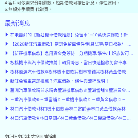
4.客戶可依需求分期還款，短期借款可按日計息，彈性運用。
5.無額外手續費 代辦費。
最新消息
在地最好的【新莊機車借款推薦】免留車1~10萬快速撥款！新莊當舖首選宏達當舖
【2026新莊汽車借款】當舖免留車條件/利息試算/當日撥款/一次看懂
【新莊機車借款】急用資金免等待！分期機車/學生/上班族皆可辦，利息公開透明/媲美公營當舖
板橋機車與汽車借款推薦｜轉貸降息、當日快速撥款免留車專案｜宏達當舖
樹林嚴選汽車借款❁樹林機車借款⌘樹林當舖⌘樹林黃金借款低息⌘樹林轉貸降息
新莊免留車當舖推薦？汽車借款、條件與流程說明！
蘆洲汽車借款精益求精✿蘆洲機車借款♕蘆洲當舖♕蘆洲黃金借款♕蘆洲轉貸降息
三重汽車借款❆三重當舖♮三重機車借款♮三重黃金借款♮三重轉貸♮轉貸降息
林口汽車借款⌖林口機車借款⛈︎林口當舖⛈︎林口黃金借款⛈︎林口轉貸降息⛈︎轉貸
林口汽車借款❦林口當舖✓林口黃金借款✓林口機車借款✓林口轉貸✓轉貸降息
新北新莊宏達當舖