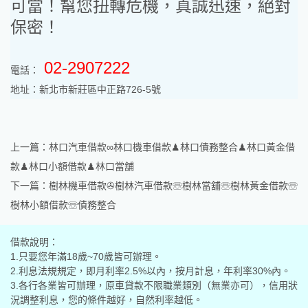
可當！幫您扭轉危機，真誠迅速，絕對
保密！
02-2907222
電話：
地址：新北市新莊區中正路726-5號
上一篇：
林口汽車借款∞林口機車借款♟林口債務整合♟林口黃金借
款♟林口小額借款♟林口當舖
下一篇：
樹林機車借款✇樹林汽車借款☏樹林當舖☏樹林黃金借款☏
樹林小額借款☏債務整合
借款說明：
1.只要您年滿18歲~70歲皆可辦理。
2.利息法規規定，即月利率2.5%以內，按月計息，年利率30%內。
3.各行各業皆可辦理，原車貸款不限職業類別（無業亦可），信用狀
況調整利息，您的條件越好，自然利率越低。